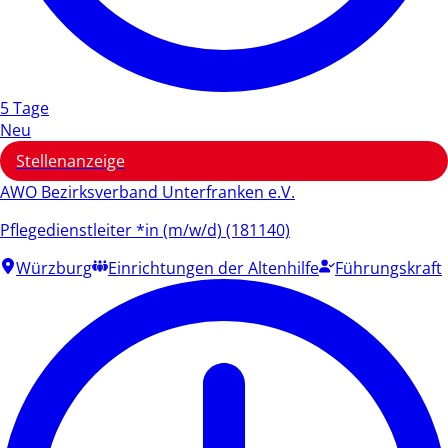
5 Tage
Neu
Stellenanzeige
AWO Bezirksverband Unterfranken e.V.
Pflegedienstleiter *in (m/w/d) (181140)
Würzburg
Einrichtungen der Altenhilfe
Führungskraft