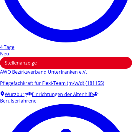
4 Tage
Neu
Stellenanzeige
AWO Bezirksverband Unterfranken e.V.
Pflegefachkraft für Flexi-Team (m/w/d) (181155)
Würzburg
Einrichtungen der Altenhilfe
Berufserfahrene