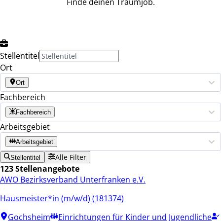
Finde deinen Traumjob.
Stellentitel
Ort
Ort
Fachbereich
Fachbereich
Arbeitsgebiet
Arbeitsgebiet
Alle Filter
Stellentitel
123 Stellenangebote
AWO Bezirksverband Unterfranken e.V.
Hausmeister*in (m/w/d) (181374)
Gochsheim
Einrichtungen für Kinder und Jugendliche