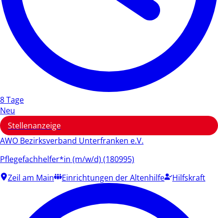
8 Tage
Neu
Stellenanzeige
AWO Bezirksverband Unterfranken e.V.
Pflegefachhelfer*in (m/w/d) (180995)
Zeil am Main
Einrichtungen der Altenhilfe
Hilfskraft