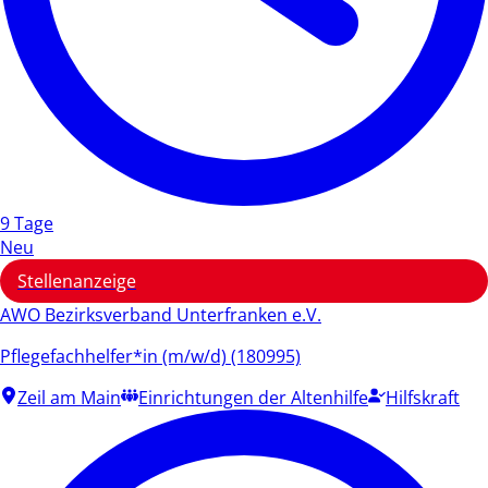
9 Tage
Neu
Stellenanzeige
AWO Bezirksverband Unterfranken e.V.
Pflegefachhelfer*in (m/w/d) (180995)
Zeil am Main
Einrichtungen der Altenhilfe
Hilfskraft