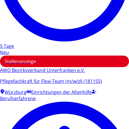
5 Tage
Neu
Stellenanzeige
AWO Bezirksverband Unterfranken e.V.
Pflegefachkraft für Flexi-Team (m/w/d) (181155)
Würzburg
Einrichtungen der Altenhilfe
Berufserfahrene