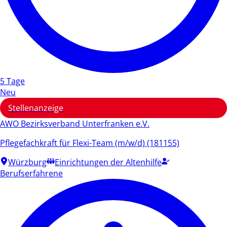
5 Tage
Neu
Stellenanzeige
AWO Bezirksverband Unterfranken e.V.
Pflegefachkraft für Flexi-Team (m/w/d) (181155)
Würzburg
Einrichtungen der Altenhilfe
Berufserfahrene