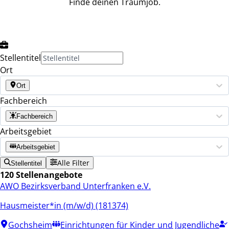
Finde deinen Traumjob.
Stellentitel
Ort
Ort
Fachbereich
Fachbereich
Arbeitsgebiet
Arbeitsgebiet
Alle Filter
Stellentitel
120 Stellenangebote
AWO Bezirksverband Unterfranken e.V.
Hausmeister*in (m/w/d) (181374)
Gochsheim
Einrichtungen für Kinder und Jugendliche