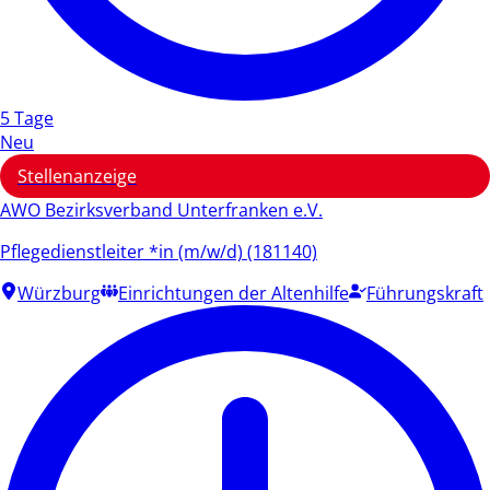
5 Tage
Neu
Stellenanzeige
AWO Bezirksverband Unterfranken e.V.
Pflegedienstleiter *in (m/w/d) (181140)
Würzburg
Einrichtungen der Altenhilfe
Führungskraft