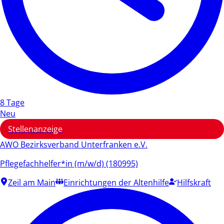
8 Tage
Neu
Stellenanzeige
AWO Bezirksverband Unterfranken e.V.
Pflegefachhelfer*in (m/w/d) (180995)
Zeil am Main
Einrichtungen der Altenhilfe
Hilfskraft