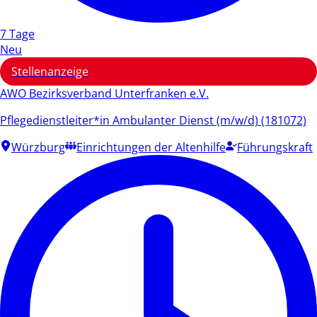
7 Tage
Neu
Stellenanzeige
AWO Bezirksverband Unterfranken e.V.
Pflegedienstleiter*in Ambulanter Dienst (m/w/d) (181072)
Würzburg
Einrichtungen der Altenhilfe
Führungskraft