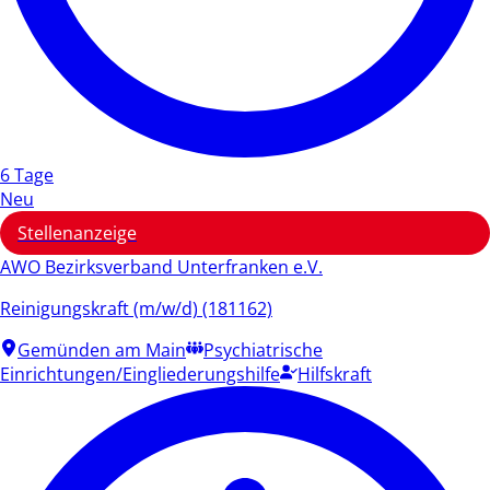
6 Tage
Neu
Stellenanzeige
AWO Bezirksverband Unterfranken e.V.
Reinigungskraft (m/w/d) (181162)
Gemünden am Main
Psychiatrische
Einrichtungen/Eingliederungshilfe
Hilfskraft