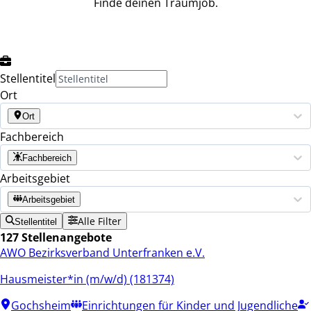
Finde deinen Traumjob.
Stellentitel
Ort
Ort
Fachbereich
Fachbereich
Arbeitsgebiet
Arbeitsgebiet
Alle Filter
Stellentitel
127 Stellenangebote
AWO Bezirksverband Unterfranken e.V.
Hausmeister*in (m/w/d) (181374)
Gochsheim
Einrichtungen für Kinder und Jugendliche