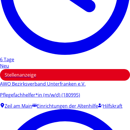
6 Tage
Neu
Stellenanzeige
AWO Bezirksverband Unterfranken e.V.
Pflegefachhelfer*in (m/w/d) (180995)
Zeil am Main
Einrichtungen der Altenhilfe
Hilfskraft