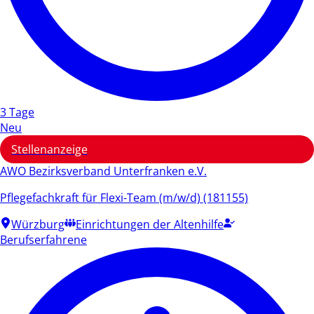
3 Tage
Neu
Stellenanzeige
AWO Bezirksverband Unterfranken e.V.
Pflegefachkraft für Flexi-Team (m/w/d) (181155)
Würzburg
Einrichtungen der Altenhilfe
Berufserfahrene