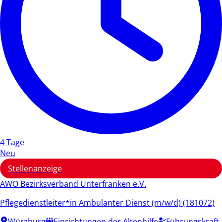
4 Tage
Neu
Stellenanzeige
AWO Bezirksverband Unterfranken e.V.
Pflegedienstleiter*in Ambulanter Dienst (m/w/d) (181072)
Würzburg
Einrichtungen der Altenhilfe
Führungskraft