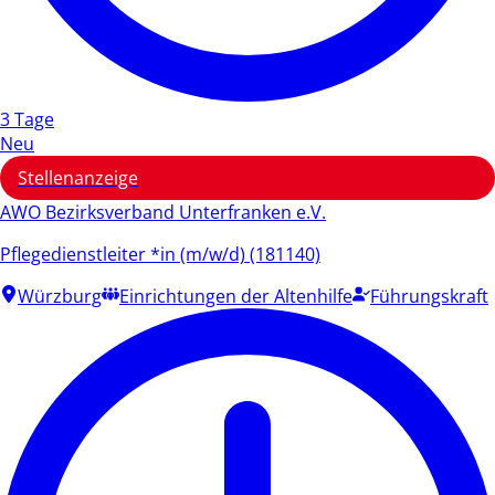
3 Tage
Neu
Stellenanzeige
AWO Bezirksverband Unterfranken e.V.
Pflegedienstleiter *in (m/w/d) (181140)
Würzburg
Einrichtungen der Altenhilfe
Führungskraft