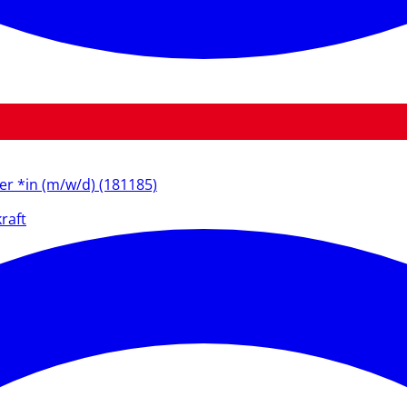
ter *in (m/w/d) (181185)
raft