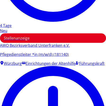
4 Tage
Neu
Stellenanzeige
AWO Bezirksverband Unterfranken e.V.
Pflegedienstleiter *in (m/w/d) (181140)
Würzburg
Einrichtungen der Altenhilfe
Führungskraft