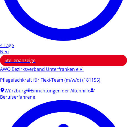
4 Tage
Neu
Stellenanzeige
AWO Bezirksverband Unterfranken e.V.
Pflegefachkraft für Flexi-Team (m/w/d) (181155)
Würzburg
Einrichtungen der Altenhilfe
Berufserfahrene