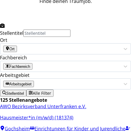
Finde deinen Traumjob.
Stellentitel
Ort
Ort
Fachbereich
Fachbereich
Arbeitsgebiet
Arbeitsgebiet
Alle Filter
Stellentitel
125 Stellenangebote
AWO Bezirksverband Unterfranken e.V.
Hausmeister*in (m/w/d) (181374)
Gochsheim
Einrichtungen für Kinder und Jugendliche