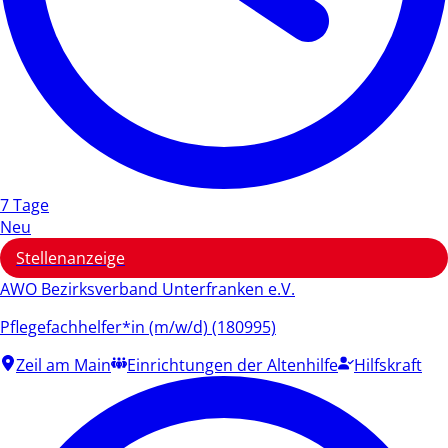
7 Tage
Neu
Stellenanzeige
AWO Bezirksverband Unterfranken e.V.
Pflegefachhelfer*in (m/w/d) (180995)
Zeil am Main
Einrichtungen der Altenhilfe
Hilfskraft