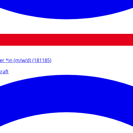
ter *in (m/w/d) (181185)
raft