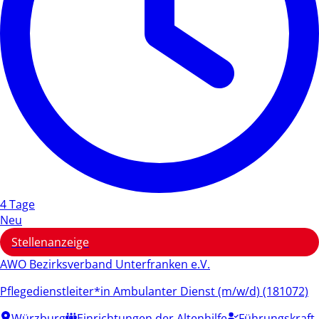
4 Tage
Neu
Stellenanzeige
AWO Bezirksverband Unterfranken e.V.
Pflegedienstleiter*in Ambulanter Dienst (m/w/d) (181072)
Würzburg
Einrichtungen der Altenhilfe
Führungskraft