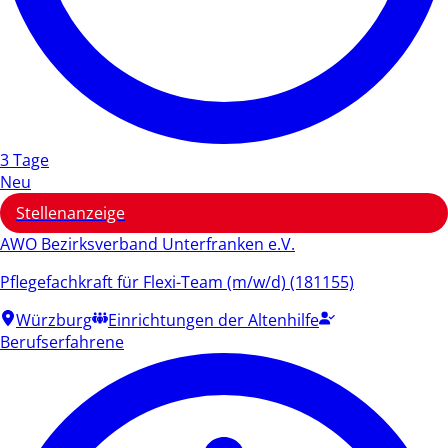
3 Tage
Neu
Stellenanzeige
AWO Bezirksverband Unterfranken e.V.
Pflegefachkraft für Flexi-Team (m/w/d) (181155)
Würzburg
Einrichtungen der Altenhilfe
Berufserfahrene