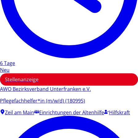
6 Tage
Neu
Stellenanzeige
AWO Bezirksverband Unterfranken e.V.
Pflegefachhelfer*in (m/w/d) (180995)
Zeil am Main
Einrichtungen der Altenhilfe
Hilfskraft