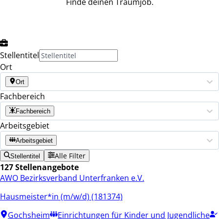
Finde deinen Traumjob.
Stellentitel
Ort
Ort
Fachbereich
Fachbereich
Arbeitsgebiet
Arbeitsgebiet
Alle Filter
Stellentitel
127 Stellenangebote
AWO Bezirksverband Unterfranken e.V.
Hausmeister*in (m/w/d) (181374)
Gochsheim
Einrichtungen für Kinder und Jugendliche