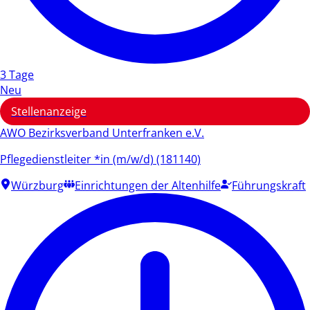
3 Tage
Neu
Stellenanzeige
AWO Bezirksverband Unterfranken e.V.
Pflegedienstleiter *in (m/w/d) (181140)
Würzburg
Einrichtungen der Altenhilfe
Führungskraft