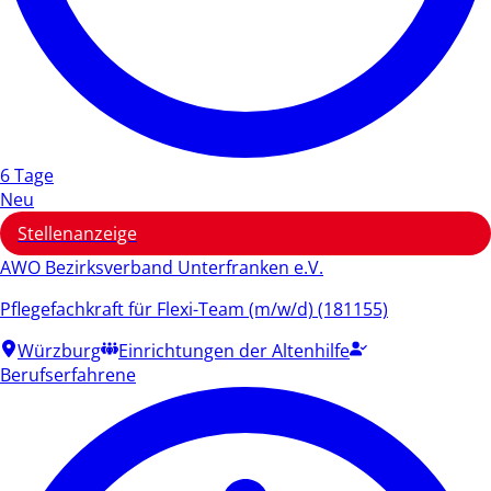
6 Tage
Neu
Stellenanzeige
AWO Bezirksverband Unterfranken e.V.
Pflegefachkraft für Flexi-Team (m/w/d) (181155)
Würzburg
Einrichtungen der Altenhilfe
Berufserfahrene