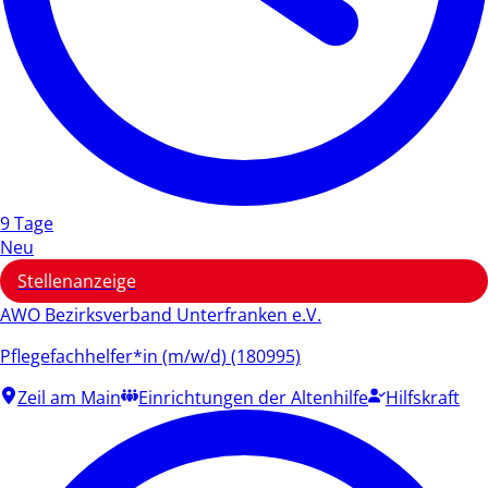
9 Tage
Neu
Stellenanzeige
AWO Bezirksverband Unterfranken e.V.
Pflegefachhelfer*in (m/w/d) (180995)
Zeil am Main
Einrichtungen der Altenhilfe
Hilfskraft