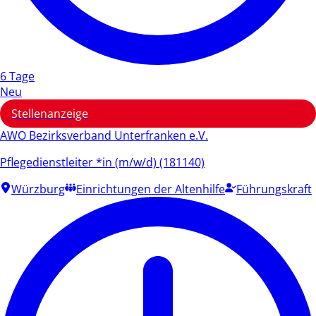
6 Tage
Neu
Stellenanzeige
AWO Bezirksverband Unterfranken e.V.
Pflegedienstleiter *in (m/w/d) (181140)
Würzburg
Einrichtungen der Altenhilfe
Führungskraft