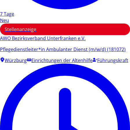
7 Tage
Neu
Stellenanzeige
AWO Bezirksverband Unterfranken e.V.
Pflegedienstleiter*in Ambulanter Dienst (m/w/d) (181072)
Würzburg
Einrichtungen der Altenhilfe
Führungskraft