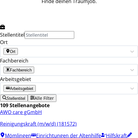
Finde deinen Traumjob.
Stellentitel
Ort
Ort
Fachbereich
Fachbereich
Arbeitsgebiet
Arbeitsgebiet
Alle Filter
Stellentitel
109 Stellenangebote
AWO care gGmbH
Reinigungskraft (m/w/d) (181572)
Mömlingen
Einrichtungen der Altenhilfe
Hilfskraft