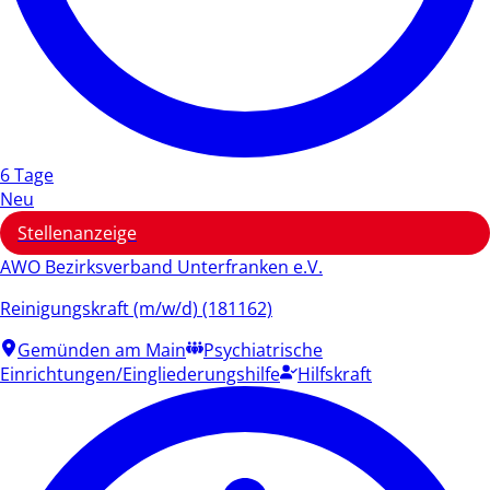
6 Tage
Neu
Stellenanzeige
AWO Bezirksverband Unterfranken e.V.
Reinigungskraft (m/w/d) (181162)
Gemünden am Main
Psychiatrische
Einrichtungen/Eingliederungshilfe
Hilfskraft